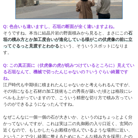
Q: 色合いも違いますし、石垣の断面が全く違いますよね。
そうですね。本当に結晶片岩の野面積みから見ると、まさにこの
石
垣の積み方とか加工度合いが進化している様がこの伏虎像の前に立
ってぐるっと見渡すとわかる
という、そういうスポットになりま
す。
Q: この真正面に（伏虎像の虎が睨みつけているところに）見えてい
る石垣なんて、機械で切ったんじゃないの？いうぐらい綺麗です
ね。
江戸時代も中期頃に積まれたんじゃないかと考えられるんですが、
その頃になると石材の加工技術もこの秀長が築いた頃とは格段にレ
ベルも上がっていますので、こういう精密な切り方で積み方ってい
うのができるようになったんですね。
なぜこんなに一個一個の石が大きいか、というのはちょっとよく分
かってないんですが、これは実は二の丸御殿の入り口近く、玄関の
近くなので、もしかしたらお殿様が住んでいるような場所に近い、
ということで少し綺麗に整えるためにもこんな積み方を採用したの