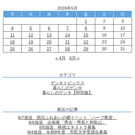
2026年5月
月
火
水
木
金
土
日
1
2
3
4
5
6
7
8
9
10
11
12
13
14
15
16
17
18
19
20
21
22
23
24
25
26
27
28
29
30
31
« 4月
6月 »
カテゴリ
ゲンキトピックス
暮らしのゲンキ
暮らしのゲンキ【特別版】
最近の記事
8/7放送 西庄ふれあいの郷イベント「ハーブ教室」
8/6放送 企画展「秀吉・秀長と和歌山」
8/5放送 映画エキストラ募集
8/4放送 令和8年度 市民大学受講生募集