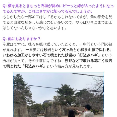
Q: 横を見るときちっと石垣が斜めにピーッと線が入ったようになっ
てるんですが、これはさすがに切ってるんでしょうか。
もしかしたら一部加工はしてるかもしれないですが、角の部分を見
てると自然な形をした感じの石が多いので、やっぱりそこまで加工
はしてないんじゃないかなと思います。
Q: 他にもありますか？
今度はですね、後ろを振り返っていただくと、一中門という門の跡
が見れます。 一番奥には砂岩という
友ヶ島とか和泉山脈で採れる、
いわゆる加工がしやすい石で積まれた砂岩の「打込みハギ」
という
石垣があって、その手前にはですね、
熊野などで取れる花こう板岩
で積まれた「切込みハギ」
という積み方が見られます。