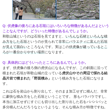
Q: 伏虎像の後ろにある石垣にはいろいろな特徴があるんだよという
ことなんですが、どういった特徴があるんでしょうか。
和歌山城というのは石垣を見てますと、
いろんな石材といろんな積
み方をした石垣
というのが見られて
非常にバラエティに富んだ石垣
が見えて面白い
ところなんです。実はこの
伏虎像が建っているとこ
ろが一番分かりやすい場所
になります。
Q: 具体的にはどういったところにあるんでしょうか。
まず、伏虎像の後ろ側の虎伏山になるんですが、この斜面に沿って
積まれた石垣が和歌山城の立っている
虎伏山やその周辺で採れる結
晶片岩で積まれた「野面積み」
という積み方をした石垣になりま
す。
これは石を岩山から割り出して、そのまま加工せずに積んだ、非常
に豪快な積み方をした石垣ということです。 形もバラバラですし、
本当に加工せずにすぐにも切り出した割り出した石をパパパパッと
多分積んだんだろうなというような、そんな積み方が特徴ですね。