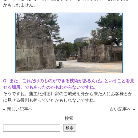
かもしれません。
Q: また、これだけのものができる技術があるんだよということを見
せる場所、でもあったのかもわからないですね。
そうですね。藩主紀州徳川家のご威光を外から来た人にお客様とか
に見せる役割も担っていたかもしれないですね。
« 新しい記事へ
古い記事へ »
検索
検
検索