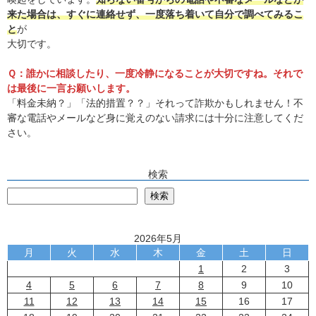
来た場合は、すぐに連絡せず、一度落ち着いて自分で調べてみるこ
と
が
大切です。
Ｑ：誰かに相談したり、一度冷静になることが大切ですね。それで
は最後に一言お願いします。
「料金未納？」「法的措置？？」それって詐欺かもしれません！不
審な電話やメールなど身に覚えのない請求には十分に注意してくだ
さい。
検索
検
検索
2026年5月
月
火
水
木
金
土
日
1
2
3
4
5
6
7
8
9
10
11
12
13
14
15
16
17