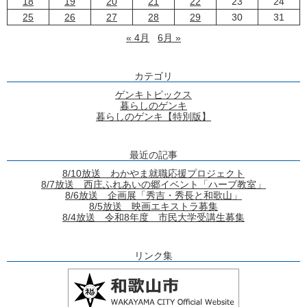
18
19
20
21
22
23
24
25
26
27
28
29
30
31
« 4月
6月 »
カテゴリ
ゲンキトピックス
暮らしのゲンキ
暮らしのゲンキ【特別版】
最近の記事
8/10放送 わかやま就職応援プロジェクト
8/7放送 西庄ふれあいの郷イベント「ハーブ教室」
8/6放送 企画展「秀吉・秀長と和歌山」
8/5放送 映画エキストラ募集
8/4放送 令和8年度 市民大学受講生募集
リンク集