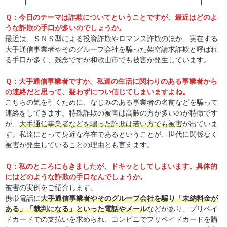
Ｑ：今日のテーマは詐欺についてということですが、最近はどのよ
うな詐欺の手口が多いのでしょうか。
最近は、ＳＮＳ型による投資詐欺やロマンス詐欺のほか、実在する
大手通信事業者やそのグループ会社を騙った架空請求詐欺と呼ばれ
る手口が多く、残念ですが和歌山市でも被害が発生しています。
Ｑ：大手通信事業者ですか。私達の生活に関わりのある事業者から
の連絡だと思って、疑わずについ信じてしまいますよね。
こちらの気を引くために、なじみのある事業者の名前などを騙って
連絡をしてきます。特殊詐欺の被害は高齢の方が多いのが特徴です
が、
大手通信事業者などを騙った詐欺は若い方でも被害
が出ていま
す。私達にとって身近な存在であるということが、世代に関係なく
被害が発生していることの理由とも言えます。
Ｑ：私のところにもきましたが、ドキッとしてしまいます。具体的
にはどのような詐欺の手口なんでしょうか。
被害の実例をご紹介します。
携帯電話に
大手通信事業者やそのグループ会社を騙り「未納料金が
ある」「裁判になる」といった電話やメール
などがあり、プリペイ
ドカードでの支払いを求められ、コンビニでプリペイドカードを購