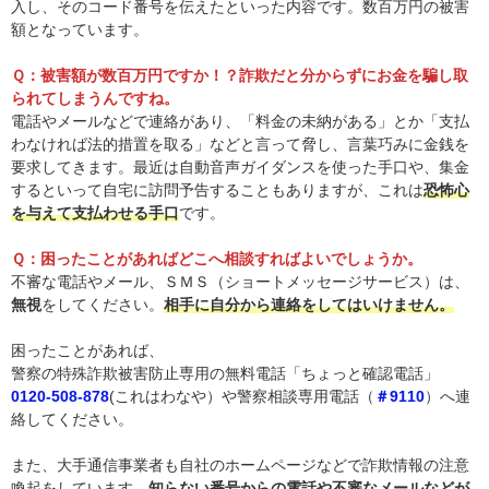
入し、そのコード番号を伝えたといった内容です。数百万円の被害
額となっています。
Ｑ：被害額が数百万円ですか！？詐欺だと分からずにお金を騙し取
られてしまうんですね。
電話やメールなどで連絡があり、「料金の未納がある」とか「支払
わなければ法的措置を取る」などと言って脅し、言葉巧みに金銭を
要求してきます。最近は自動音声ガイダンスを使った手口や、集金
するといって自宅に訪問予告することもありますが、これは
恐怖心
を与えて支払わせる手口
です。
Ｑ：困ったことがあればどこへ相談すればよいでしょうか。
不審な電話やメール、ＳＭＳ（ショートメッセージサービス）は、
無視
をしてください。
相手に自分から連絡をしてはいけません。
困ったことがあれば、
警察の特殊詐欺被害防止専用の無料電話「ちょっと確認電話」
0120-508-878
(これはわなや）や警察相談専用電話（
＃9110
）へ連
絡してください。
また、大手通信事業者も自社のホームページなどで詐欺情報の注意
喚起をしています。
知らない番号からの電話や不審なメールなどが