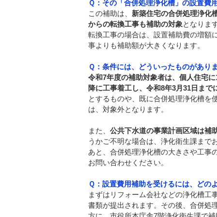
Ｑ：その「合併処理浄化槽」の設置費
この補助は、
新築住宅の合併処理浄化
からの転換工事も補助の対象
となりま
転換工事の場合は、設置補助費の増額
事よりも補助額が大きくなります。
Ｑ：条件には、どういったものがあり
令和7年度の補助対象者は、個人住宅に
降に工事着工し、令和8年3月31日ま
とするものや、既に合併処理浄化槽を
は、対象外となります。
また、
公共下水道の事業計画区域は補
うかご不明な場合は、浄化衛生課まで
あと、合併処理浄化槽の大きさや工事
お問い合わせください。
Ｑ：設置費用補助を受けるには、どの
まずはリフォーム会社などの浄化槽工
書類が提出されます。その後、合併処
方に、市役所本庁舎7階浄化衛生課で