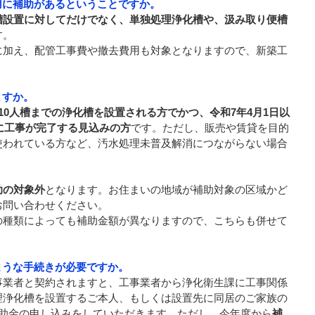
用に補助があるということですか。
槽設置に対してだけでなく、単独処理浄化槽や、汲み取り便槽
す。
に加え、配管工事費や撤去費用も対象となりますので、新築工
ますか。
10人槽までの浄化槽を設置される方でかつ、令和7年4月1日以
でに工事が完了する見込みの方
です。ただし、販売や賃貸を目的
使われている方など、汚水処理未普及解消につながらない場合
助の対象外
となります。お住まいの地域が補助対象の区域かど
お問い合わせください。
の種類によっても補助金額が異なりますので、こちらも併せて
ような手続きが必要ですか。
事業者と契約されますと、工事業者から浄化衛生課に工事関係
理浄化槽を設置するご本人、もしくは設置先に同居のご家族の
補助金の申し込みをしていただきます。ただし、今年度から
補