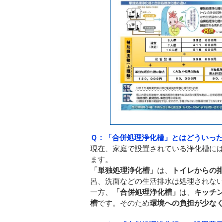
Ｑ：「合併処理浄化槽」とはどういっ
現在、家庭で設置されている浄化槽に
ます。
「単独処理浄化槽」
は、
トイレからの
呂、洗面などの生活排水は処理されな
一方、
「合併処理浄化槽」
は、
キッチ
槽
です。そのため
環境への負担が少な