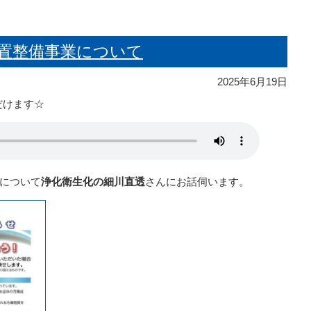
設置整備事業について
2025年6月19日
だけます☆
について
浄化衛生化の細川直透
さんにお話伺います。