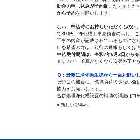
助金の申し込みが予約制
になりました
から予約
をお願いします。
なお、
申込時にお持ちいただくもの
は
て300円、浄化槽工事見積書の写し、
工事の内容が記載されているものにな
いを希望の方は、銀行の通帳もしくは
申込受付期間は、令和7年6月2日から令
ますので、予算がなくなり次第終了と
Ｑ：最後に浄化衛生課から一言お願い
ぜひこの機会に、環境負荷の少ない合
協力をお願いします。
合併処理浄化槽設置の補助の詳細はコ
« 新しい記事へ