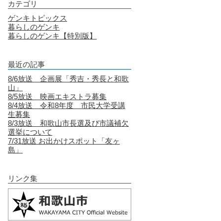
カテゴリ
ゲンキトピックス
暮らしのゲンキ
暮らしのゲンキ【特別版】
最近の記事
8/6放送 企画展「秀吉・秀長と和歌
山」
8/5放送 映画エキストラ募集
8/4放送 令和8年度 市民大学受講
生募集
8/3放送 和歌山市長選及び市議補欠
選挙について
7/31放送 お出かけスポット「友ヶ
島」
リンク集