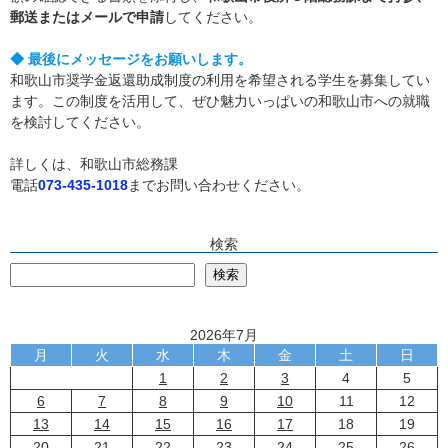
郵送またはメールで申請
してください。
◆ 最後にメッセージをお願いします。
和歌山市奨学金返還助成制度の利用を希望される学生を募集してい
ます。この制度を活用して、ぜひ魅力いっぱいの和歌山市への就職
を検討してください。
詳しくは、和歌山市総務課
電話
073-435-1018
までお問い合わせください。
検索
検
検索
2026年7月
月
火
水
木
金
土
日
1
2
3
4
5
6
7
8
9
10
11
12
13
14
15
16
17
18
19
20
21
22
23
24
25
26