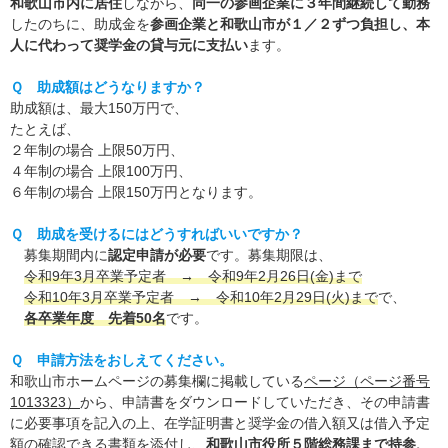
和歌山市内に居住
しながら、
同一の参画企業に３年間継続して勤務
したのちに、助成金を
参画企業と和歌山市が１／２ずつ負担し、本
人に代わって奨学金の貸与元に支払い
ます。
Ｑ 助成額はどうなりますか？
助成額は、最大150万円で、
たとえば、
２年制の場合 上限50万円、
４年制の場合 上限100万円、
６年制の場合 上限150万円となります。
Ｑ 助成を受けるにはどうすればいいですか？
募集期間内に
認定申請が必要
です。募集期限は、
令和9年3月卒業予定者 → 令和9年2月26日(金)まで
令和10年3月卒業予定者 → 令和10年2月29日(火)まで
で、
各卒業年度 先着50名
です。
Ｑ 申請方法をおしえてください。
和歌山市ホームページの募集欄に掲載している
ページ（ページ番号
1013323）
から、申請書をダウンロードしていただき、その申請書
に必要事項を記入の上、在学証明書と奨学金の借入額又は借入予定
額の確認できる書類を添付し、
和歌山市役所５階総務課まで持参、