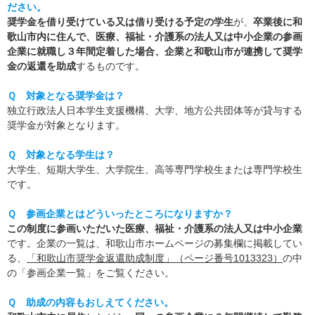
ださい。
奨学金を借り受けている又は借り受ける予定の学生
が、
卒業後に和
歌山市内に住んで、医療、福祉・介護系の法人又は中小企業の参画
企業に就職し３年間定着した場合、企業と和歌山市が連携して奨学
金の返還を助成
するものです。
Ｑ 対象となる奨学金は？
独立行政法人日本学生支援機構、大学、地方公共団体等が貸与する
奨学金が対象となります。
Ｑ 対象となる学生は？
大学生、短期大学生、大学院生、高等専門学校生または専門学校生
です。
Ｑ 参画企業とはどういったところになりますか？
この制度に参画いただいた医療、福祉・介護系の法人又は中小企業
です。企業の一覧は、和歌山市ホームページの募集欄に掲載してい
る、
「和歌山市奨学金返還助成制度」（ページ番号1013323）
の中
の「参画企業一覧」をご覧ください。
Ｑ 助成の内容もおしえてください。