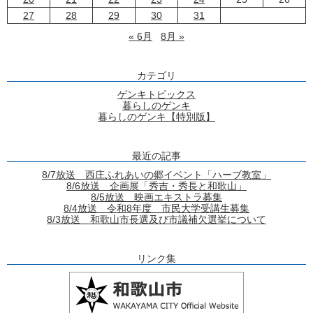
27
28
29
30
31
« 6月
8月 »
カテゴリ
ゲンキトピックス
暮らしのゲンキ
暮らしのゲンキ【特別版】
最近の記事
8/7放送 西庄ふれあいの郷イベント「ハーブ教室」
8/6放送 企画展「秀吉・秀長と和歌山」
8/5放送 映画エキストラ募集
8/4放送 令和8年度 市民大学受講生募集
8/3放送 和歌山市長選及び市議補欠選挙について
リンク集