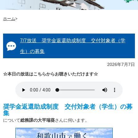
ホーム
>
7/7放送 奨学金返還助成制度 交付対象者（学
生）の募集
2026年7月7日
☆本日の放送はこちらからお聴きいただけます☆
奨学金返還助成制度 交付対象者（学生）の募
集
について
総務課の大平瑞葵
さんに伺います。