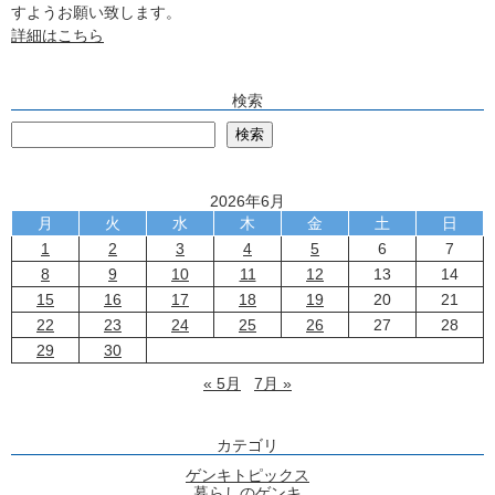
すようお願い致します。
詳細はこちら
検索
検
検索
2026年6月
月
火
水
木
金
土
日
1
2
3
4
5
6
7
8
9
10
11
12
13
14
15
16
17
18
19
20
21
22
23
24
25
26
27
28
29
30
« 5月
7月 »
カテゴリ
ゲンキトピックス
暮らしのゲンキ