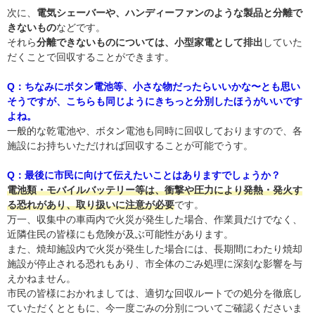
次に、
電気シェーバーや、ハンディーファンのような製品と分離で
きないもの
などです。
それら
分離できないものについては、小型家電として排出
していた
だくことで回収することができます。
Q：ちなみにボタン電池等、小さな物だったらいいかな〜とも思い
そうですが、こちらも同じようにきちっと分別したほうがいいです
よね。
一般的な乾電池や、ボタン電池も同時に回収しておりますので、各
施設にお持ちいただければ回収することが可能でうす。
Q：最後に市民に向けて伝えたいことはありますでしょうか？
電池類・モバイルバッテリー等は、衝撃や圧力により発熱・発火す
る恐れがあり、取り扱いに注意が必要
です。
万一、収集中の車両内で火災が発生した場合、作業員だけでなく、
近隣住民の皆様にも危険が及ぶ可能性があります。
また、焼却施設内で火災が発生した場合には、長期間にわたり焼却
施設が停止される恐れもあり、市全体のごみ処理に深刻な影響を与
えかねません。
市民の皆様におかれましては、適切な回収ルートでの処分を徹底し
ていただくとともに、今一度ごみの分別についてご確認くださいま