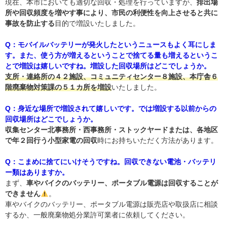
現在、本市においても適切な回収・処理を行っていますが、
排出場
所や回収頻度を増やす事により、市民の利便性を向上させると共に
事故を防止する
目的で増設いたしました。
Q：モバイルバッテリーが発火したというニュースもよく耳にしま
す。また、使う方が増えるということで捨てる量も増えるというこ
とで増設は嬉しいですね。増設した回収場所はどこでしょうか。
支所・連絡所の４２施設、コミュニティセンター８施設、本庁舎６
階廃棄物対策課の５１カ所を増設
いたしました。
Q：身近な場所で増設されて嬉しいです。では増設する以前からの
回収場所はどこでしょうか。
収集センター北事務所・西事務所・ストックヤードまたは、各地区
で年２回行う小型家電の回収
時にお持ちいただく方法があります。
Q：こまめに捨てにいけそうですね。回収できない電池・バッテリ
ー類はありますか。
まず、
車やバイクのバッテリー、ポータブル電源は回収することが
できません
。
車やバイクのバッテリー、ポータブル電源は販売店や取扱店に相談
するか、一般廃棄物処分業許可業者に依頼してください。