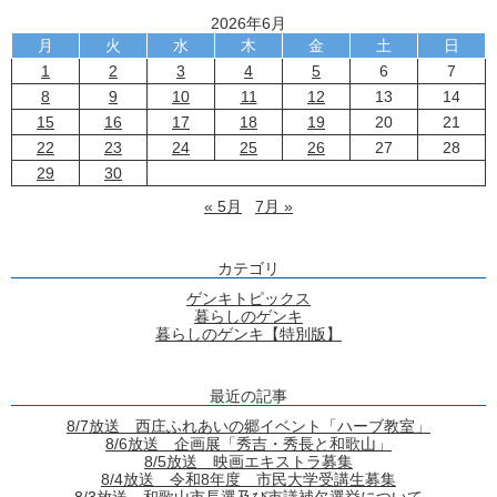
2026年6月
月
火
水
木
金
土
日
1
2
3
4
5
6
7
8
9
10
11
12
13
14
15
16
17
18
19
20
21
22
23
24
25
26
27
28
29
30
« 5月
7月 »
カテゴリ
ゲンキトピックス
暮らしのゲンキ
暮らしのゲンキ【特別版】
最近の記事
8/7放送 西庄ふれあいの郷イベント「ハーブ教室」
8/6放送 企画展「秀吉・秀長と和歌山」
8/5放送 映画エキストラ募集
8/4放送 令和8年度 市民大学受講生募集
8/3放送 和歌山市長選及び市議補欠選挙について