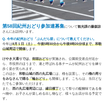
第58回紀州おどり参加連募集
について
観光課の藤森諒
さんにお話伺います。
Q. 今年の紀州おどり「ぶんだら節」について教えてください。
今年は
8月１日（土）、午後5時30分から午後9時20分頃まで、和歌
山城周辺で開催
します。
けやき大通りでは、
街頭おどり
が実施され、公園前交差点付近か
ら、市役所のほうまで、連と呼ばれる各チームが紀州おどりを練り
歩く姿が見られます。
このほか、
和歌山城の西の丸広場
には、櫓を設置し、その
櫓の周り
をみなさんで踊る
「輪おどり」
も開催します。こちらは、当日どな
たでもご参加いただけます。
また、
西の丸広場周辺には、
縁日横丁
として祭りの醍醐味である食
べ物や、お子さんが楽しめる出し物など、様々なお店が出る予定で
す。