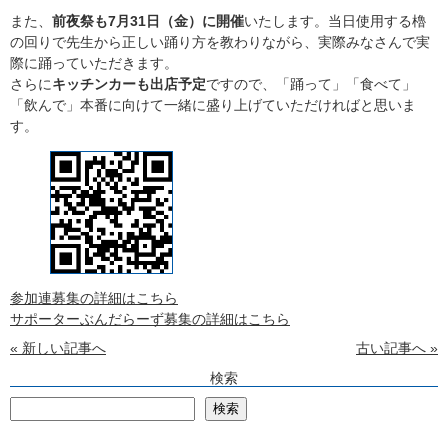
また、
前夜祭も7月31日（金）に開催
いたします。当日使用する櫓
の回りで先生から正しい踊り方を教わりながら、実際みなさんで実
際に踊っていただきます。
さらに
キッチンカーも出店予定
ですので、「踊って」「食べて」
「飲んで」本番に向けて一緒に盛り上げていただければと思いま
す。
参加連募集の詳細はこちら
サポーターぶんだらーず募集の詳細はこちら
« 新しい記事へ
古い記事へ »
検索
検
検索