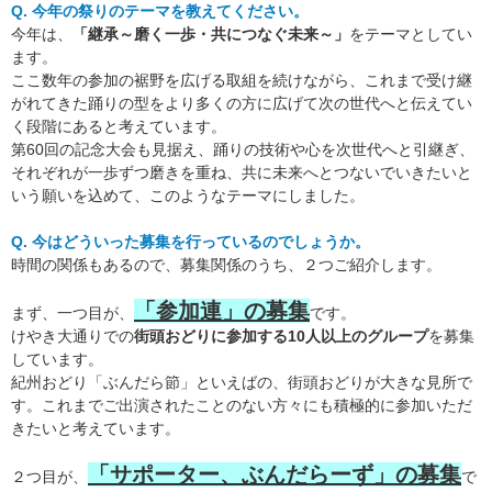
Q. 今年の祭りのテーマを教えてください。
今年は、
「継承～磨く一歩・共につなぐ未来～」
をテーマとしてい
ます。
ここ数年の参加の裾野を広げる取組を続けながら、これまで受け継
がれてきた踊りの型をより多くの方に広げて次の世代へと伝えてい
く段階にあると考えています。
第60回の記念大会も見据え、踊りの技術や心を次世代へと引継ぎ、
それぞれが一歩ずつ磨きを重ね、共に未来へとつないでいきたいと
いう願いを込めて、このようなテーマにしました。
Q. 今はどういった募集を行っているのでしょうか。
時間の関係もあるので、募集関係のうち、２つご紹介します。
「参加連」の募集
まず、一つ目が、
です。
けやき大通りでの
街頭おどりに参加する10人以上のグループ
を募集
しています。
紀州おどり「ぶんだら節」といえばの、街頭おどりが大きな見所で
す。これまでご出演されたことのない方々にも積極的に参加いただ
きたいと考えています。
「サポーター、ぶんだらーず」の募集
２つ目が、
で