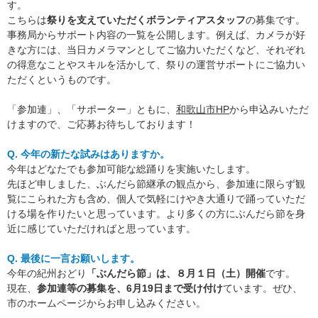
す。
こちらは
祭りを支えていただくボランティアスタッフ
の募集です。
事務局からサポート内容の一覧を公開します。例えば、カメラが好
きな方には、当日カメラマンとしてご協力いただくなど、それぞれ
の得意なことやスキルを活かして、祭りの運営サポートにご協力い
ただくというものです。
「参加連」、「サポーター」ともに、
和歌山市HP
から申込みいただ
けますので、ご応募お待ちしております！
Q. 今年の新たな試みはありますか。
今年はどなたでも参加可能な総踊りを実施いたします。
先ほど申しました、ぶんだら節継承の観点から、参加連に限らず観
覧にこられた方も含め、個人で気軽にけやき大通りで踊っていただ
ける場を作りたいと思っています。より多くの方にぶんだら節を身
近に感じていただければと思っています。
Q. 最後に一言お願いします。
今年の紀州おどり
「ぶんだら節」は、８月１日（土）開催
です。
現在、
参加連等の募集を、6月19日まで受け付け
ています。ぜひ、
市のホームページからお申し込みください。