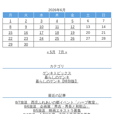
2026年6月
月
火
水
木
金
土
日
1
2
3
4
5
6
7
8
9
10
11
12
13
14
15
16
17
18
19
20
21
22
23
24
25
26
27
28
29
30
« 5月
7月 »
カテゴリ
ゲンキトピックス
暮らしのゲンキ
暮らしのゲンキ【特別版】
最近の記事
8/7放送 西庄ふれあいの郷イベント「ハーブ教室」
8/6放送 企画展「秀吉・秀長と和歌山」
8/5放送 映画エキストラ募集