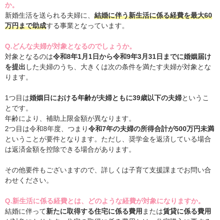
か。
新婚生活を送られる夫婦に、
結婚に伴う新生活に係る経費を最大60
万円まで助成
する事業となっています。
Q.どんな夫婦が対象となるのでしょうか。
対象となるのは
令和8年1月1日から令和9年3月31日までに婚姻届け
を提出
した夫婦のうち、大きくは次の条件を満たす夫婦が対象とな
ります。
1つ目は
婚姻日における年齢が夫婦ともに39歳以下の夫婦
というこ
とです。
年齢により、補助上限金額が異なります。
2つ目は令和8年度、つまり
令和7年の夫婦の所得合計が500万円未満
ということが要件となります。ただし、奨学金を返済している場合
は返済金額を控除できる場合があります。
その他要件もございますので、詳しくは子育て支援課までお問い合
わせください。
Q.新生活に係る経費とは、どのような経費が対象になりますか。
結婚に伴って
新たに取得する住宅に係る費用
または
賃貸に係る費用