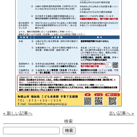
« 新しい記事へ
古い記事へ »
検索
検
検索