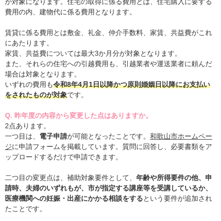
が対象になります。住宅の取得に係る費用とは、住宅購入に要する
費用の内、建物代に係る費用となります。
賃貸に係る費用とは敷金、礼金、仲介手数料、家賃、共益費がこれ
にあたります。
家賃、共益費については最大3か月分が対象となります。
また、それらの住宅への引越費用も、引越業者や運送業者に頼んだ
場合は対象となります。
いずれの費用も
令和8年4月1日以降かつ原則婚姻日以降にお支払い
をされたものが対象
です。
Q. 昨年度の内容から変更した点はありますか。
2点あります。
一つ目は、
電子申請
が可能となったことです。
和歌山市ホームペー
ジ
に申請フォームを掲載しています。質問に回答し、必要書類をア
ップロードするだけで申請できます。
二つ目の変更点は、補助対象要件として、
年齢や所得要件の他、申
請時、夫婦のいずれもが、市が指定する講座等を受講しているか、
医療機関への妊娠・出産にかかる相談をする
という要件が追加され
たことです。