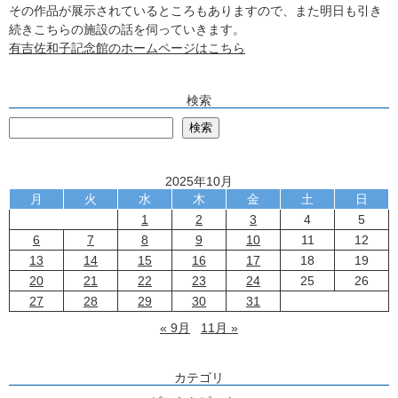
その作品が展示されているところもありますので、また明日も引き
続きこちらの施設の話を伺っていきます。
有吉佐和子記念館のホームページはこちら
検索
検
検索
2025年10月
月
火
水
木
金
土
日
1
2
3
4
5
6
7
8
9
10
11
12
13
14
15
16
17
18
19
20
21
22
23
24
25
26
27
28
29
30
31
« 9月
11月 »
カテゴリ