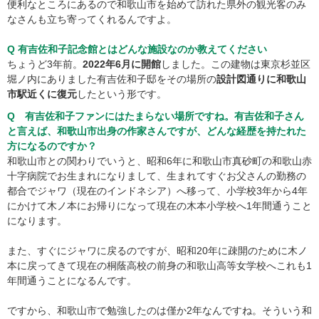
便利なところにあるので和歌山市を始めて訪れた県外の観光客のみ
なさんも立ち寄ってくれるんですよ。
Q 有吉佐和子記念館とはどんな施設なのか教えてください
ちょうど3年前。
2022年6月に開館
しました。この建物は東京杉並区
堀ノ内にありました有吉佐和子邸をその場所の
設計図通りに和歌山
市駅近くに復元
したという形です。
Q 有吉佐和子ファンにはたまらない場所ですね。有吉佐和子さん
と言えば、和歌山市出身の作家さんですが、どんな経歴を持たれた
方になるのですか？
和歌山市との関わりでいうと、昭和6年に和歌山市真砂町の和歌山赤
十字病院でお生まれになりまして、生まれてすぐお父さんの勤務の
都合でジャワ（現在のインドネシア）へ移って、小学校3年から4年
にかけて木ノ本にお帰りになって現在の木本小学校へ1年間通うこと
になります。
また、すぐにジャワに戻るのですが、昭和20年に疎開のために木ノ
本に戻ってきて現在の桐蔭高校の前身の和歌山高等女学校へこれも1
年間通うことになるんです。
ですから、和歌山市で勉強したのは僅か2年なんですね。そういう和