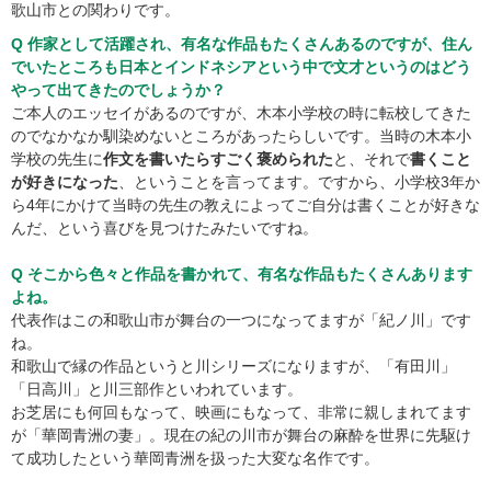
歌山市との関わりです。
Q 作家として活躍され、有名な作品もたくさんあるのですが、住ん
でいたところも日本とインドネシアという中で文才というのはどう
やって出てきたのでしょうか？
ご本人のエッセイがあるのですが、木本小学校の時に転校してきた
のでなかなか馴染めないところがあったらしいです。当時の木本小
学校の先生に
作文を書いたらすごく褒められた
と、それで
書くこと
が好きになった
、ということを言ってます。ですから、小学校3年か
ら4年にかけて当時の先生の教えによってご自分は書くことが好きな
んだ、という喜びを見つけたみたいですね。
Q そこから色々と作品を書かれて、有名な作品もたくさんあります
よね。
代表作はこの和歌山市が舞台の一つになってますが「紀ノ川」です
ね。
和歌山で縁の作品というと川シリーズになりますが、「有田川」
「日高川」と川三部作といわれています。
お芝居にも何回もなって、映画にもなって、非常に親しまれてます
が「華岡青洲の妻」。現在の紀の川市が舞台の麻酔を世界に先駆け
て成功したという華岡青洲を扱った大変な名作です。