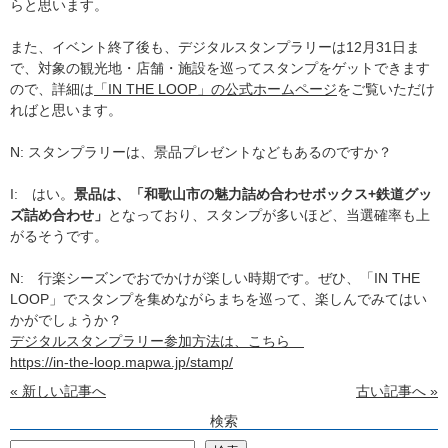
らと思います。
また、イベント終了後も、デジタルスタンプラリーは12月31日ま
で、対象の観光地・店舗・施設を巡ってスタンプをゲットできます
ので、詳細は
「IN THE LOOP」の公式ホームページ
をご覧いただけ
ればと思います。
N: スタンプラリーは、景品プレゼントなどもあるのですか？
I: はい。
景品は、「和歌山市の魅力詰め合わせボックス+鉄道グッ
ズ詰め合わせ」
となっており、スタンプが多いほど、当選確率も上
がるそうです。
N: 行楽シーズンでおでかけが楽しい時期です。ぜひ、「IN THE
LOOP」でスタンプを集めながらまちを巡って、楽しんでみてはい
かがでしょうか？
デジタルスタンプラリー参加方法は、こちら
https://in-the-loop.mapwa.jp/stamp/
« 新しい記事へ
古い記事へ »
検索
検