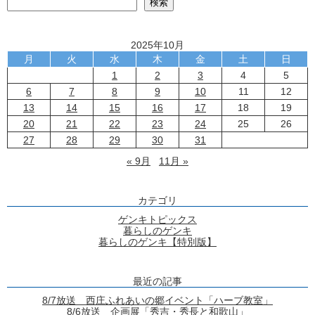
検索
2025年10月
月
火
水
木
金
土
日
1
2
3
4
5
6
7
8
9
10
11
12
13
14
15
16
17
18
19
20
21
22
23
24
25
26
27
28
29
30
31
« 9月
11月 »
カテゴリ
ゲンキトピックス
暮らしのゲンキ
暮らしのゲンキ【特別版】
最近の記事
8/7放送 西庄ふれあいの郷イベント「ハーブ教室」
8/6放送 企画展「秀吉・秀長と和歌山」