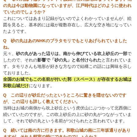
の丸は今は動物園になっていますが、江戸時代はどのように使われ
ていたのでしょうか？
これについてはあまり記録がないのでよくわかっていませんが、絵
図を見ると、基本的には蔵が複数存在し、広大な空き地になってい
たようです。
Q 砂の丸はあのNHKのブラタモリでもとりあげられていました
ね。
元々、
砂の丸があった辺りは、南から伸びている吹上砂丘の一部
で
したので、それの
影響で「砂の丸」と名付けられた
と言われていま
す。タモリさんも地形が好きな方なので結構この話には興味を示し
ておりました。
全国のお城でもこの名前が付いた郭（スペース）が存在するお城は
和歌山城だけ
になります。
Q この辺りが砂丘だったというところに驚きを隠せないのです
が、この辺りも詳しく教えてください。
当時はお城の南側から吹上砂丘という虎伏山にぶつかって北西側に
続いていたのですが、この吹上砂丘の上に砂の丸がつながっていま
して、それで砂の丸という名前がつけられたと言われています。
Q 続いては南の方に行きます。和歌山城の南に三年坂通りがあり
ますが、それも頼宣の時にできたのでしょうか？