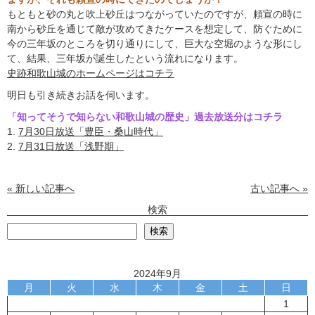
もともと砂の丸と吹上砂丘はつながっていたのですが、頼宣の時に
南から砂丘を通じて敵が攻めてきたケースを想定して、防ぐために
今の三年坂のところを切り通りにして、巨大な空堀のような形にし
て、結果、三年坂が誕生したという流れになります。
史跡和歌山城のホームページはコチラ
明日も引き続きお話を伺います。
「知ってそうで知らない和歌山城の歴史」過去放送分はコチラ
1.
7月30日放送「豊臣・桑山時代」
2.
7月31日放送「浅野期」
« 新しい記事へ
古い記事へ »
検索
検
検索
2024年9月
月
火
水
木
金
土
日
1