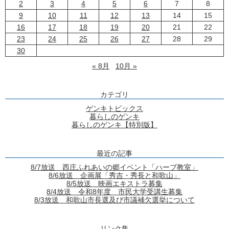
2
3
4
5
6
7
8
9
10
11
12
13
14
15
16
17
18
19
20
21
22
23
24
25
26
27
28
29
30
« 8月
10月 »
カテゴリ
ゲンキトピックス
暮らしのゲンキ
暮らしのゲンキ【特別版】
最近の記事
8/7放送 西庄ふれあいの郷イベント「ハーブ教室」
8/6放送 企画展「秀吉・秀長と和歌山」
8/5放送 映画エキストラ募集
8/4放送 令和8年度 市民大学受講生募集
8/3放送 和歌山市長選及び市議補欠選挙について
リンク集