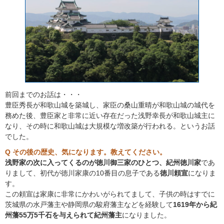
前回までのお話は・・・
豊臣秀長が和歌山城を築城し、家臣の桑山重晴が和歌山城の城代を
務めた後、豊臣家と非常に近い存在だった浅野幸長が和歌山城主に
なり、その時に和歌山城は大規模な増改築が行われる。というお話
でした。
Q その後の歴史、気になります。教えてください。
浅野家の次に入ってくるのが徳川御三家のひとつ、紀州徳川家
であ
りまして、初代が徳川家康の10番目の息子である
徳川頼宣
になりま
す。
この頼宣は家康に非常にかわいがられてまして、子供の時はすでに
茨城県の水戸藩主や静岡県の駿府藩主などを経験して
1619年から紀
州藩55万5千石を与えられて紀州藩主
になりました。