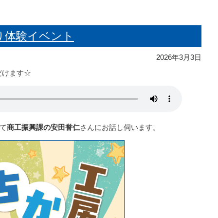
くり体験イベント
2026年3月3日
だけます☆
て
商工振興課の安田誉仁
さんにお話し伺います。