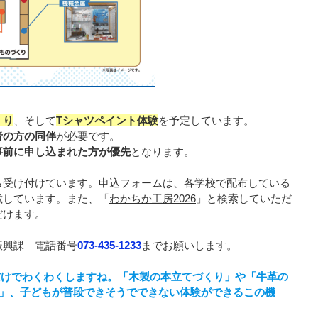
くり
、そして
Tシャツペイント体験
を予定しています。
者の方の同伴
が必要です。
事前に申し込まれた方が優先
となります。
ら受け付けています。申込フォームは、各学校で配布している
載しています。また、「
わかちか工房2026
」と検索していただ
だけます。
振興課 電話番号
073-435-1233
までお願いします。
だけでわくわくしますね。「木製の本立てづくり」や「牛革の
験」、子どもが普段できそうでできない体験ができるこの機