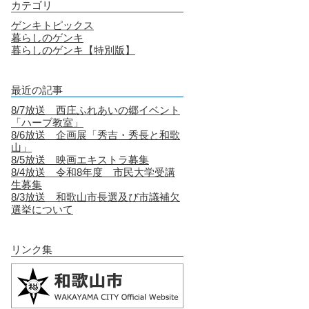
カテゴリ
ゲンキトピックス
暮らしのゲンキ
暮らしのゲンキ【特別版】
最近の記事
8/7放送 西庄ふれあいの郷イベント
「ハーブ教室」
8/6放送 企画展「秀吉・秀長と和歌
山」
8/5放送 映画エキストラ募集
8/4放送 令和8年度 市民大学受講
生募集
8/3放送 和歌山市長選及び市議補欠
選挙について
リンク集