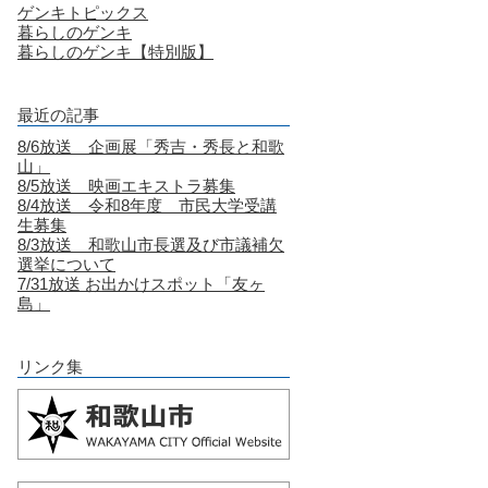
ゲンキトピックス
暮らしのゲンキ
暮らしのゲンキ【特別版】
最近の記事
8/6放送 企画展「秀吉・秀長と和歌
山」
8/5放送 映画エキストラ募集
8/4放送 令和8年度 市民大学受講
生募集
8/3放送 和歌山市長選及び市議補欠
選挙について
7/31放送 お出かけスポット「友ヶ
島」
リンク集