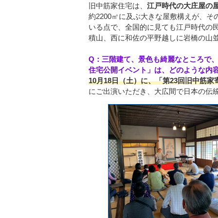
旧中筋家住宅は、
江戸時代の大庄屋の
約2200㎡に及ぶ大きな屋敷構えが、
いる点で、全国的に見ても江戸時代の
積山、西に和佐の平野越しに岩橋の山
Q：三階建て、景色も綺麗なところで
住宅公開イベント」は、どのような内
10月18日（土）に、「第23回旧中筋家
にご出演いただき、大広間で日本の伝