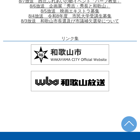
8/7放送 西庄ふれあいの郷イベント「ハーブ教室」
8/6放送 企画展「秀吉・秀長と和歌山」
8/5放送 映画エキストラ募集
8/4放送 令和8年度 市民大学受講生募集
8/3放送 和歌山市長選及び市議補欠選挙について
リンク集