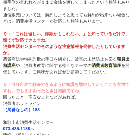
相手側の言われるがままに金銭を渡してしまったという相談もあり
ました。
通信販売については、解約しようと思っても解約が出来ない場合な
どは、消費生活センターが対応した相談もあります。
Ｑ：「これは怪しい。詐欺かもしれない。」と知っているだけで、
慌てず対応できますね
。
消費生活センターでそのような注意情報を発信したりしています
か。
悪質商法や特殊詐欺の手口を紹介し、被害の未然防止を図る
職員出
前講座
や、消費者教育に関する様々なテーマの
消費者教育講座
を開
催しています。ご興味があればぜひ参加してください。
Ｑ：自分自身で解決できるように知識を増やしていくことも大切で
すね。でもまず困ったときは相談ですね。
困ったこと・不安なことなどがあれば、
消費者ホットライン
（局番なしの）188
和歌山市消費生活センター
073-435-1188
へ
連絡・相談してください。