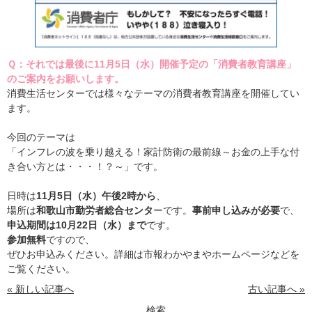
Ｑ：それでは最後に11月5日（水）開催予定の「消費者教育講座」
のご案内をお願いします。
消費生活センターでは様々なテーマの消費者教育講座を開催してい
ます。
今回のテーマは
「インフレの波を乗り越える！家計防衛の最前線～お金の上手な付
き合い方とは・・・！？～」です。
日時は
11月5日（水）午後2時から
、
場所は
和歌山市勤労者総合センタ
ーです。
事前申し込みが必要
で、
申込期間は10月22日（水）まで
です。
参加無料
ですので、
ぜひお申込みください。詳細は市報わかやまやホームページなどを
ご覧ください。
« 新しい記事へ
古い記事へ »
検索