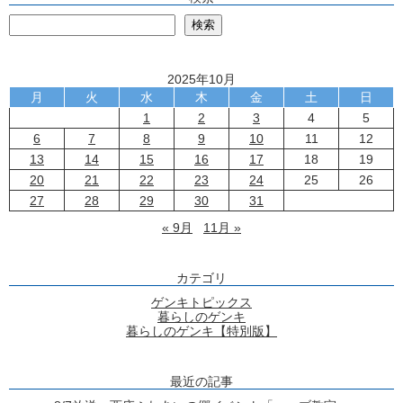
検
検索
2025年10月
月
火
水
木
金
土
日
1
2
3
4
5
6
7
8
9
10
11
12
13
14
15
16
17
18
19
20
21
22
23
24
25
26
27
28
29
30
31
« 9月
11月 »
カテゴリ
ゲンキトピックス
暮らしのゲンキ
暮らしのゲンキ【特別版】
最近の記事