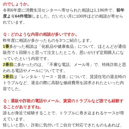
のでしょうか。
令和6年度に消費生活センターへ寄せられた相談は1,196件で、
前年
度より64件増加
しました。だいたい月に100件ほどの相談が寄せら
れています。
Ｑ：どのような内容の相談が多いですか。
昨年度に相談が多かったものを3つご紹介します。
1番
多かった相談は「化粧品や健康食品」について、ほとんどが通信
販売で１回限りと思って注文したところ、思いがけず定期購入にな
っていたという内容です。
2番目
に多かったのは、「不審な電話、メール等」で、特殊詐欺と思
われる電話やメールについてです。
3番目
は「レンタル・リース・賃借」について、賃貸住宅の退去時の
トラブルなど、退去の際に高額な修繕費用を請求されたといった内
容でした。
Ｑ：通販や詐欺の電話やメール、賃貸のトラブルなど誰でも経験す
ることがありますね。
誰もが身近で経験することで、トラブルに巻き込まれるケースが増
えています。
怪しいと思い、詐欺に気付いてご自分で対応できたものもあれば、