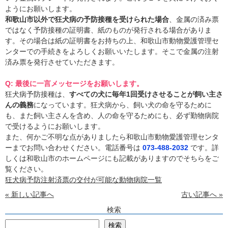
ようにお願いします。
和歌山市以外で狂犬病の予防接種を受けられた場合
、金属の済み票
ではなく予防接種の証明書、紙のものが発行される場合がありま
す。その場合は紙の証明書をお持ちの上、和歌山市動物愛護管理セ
ンターでの手続きをよろしくお願いいたします。そこで金属の注射
済み票を発行させていただきます。
Q: 最後に一言メッセージをお願いします。
狂犬病予防接種は、
すべての犬に毎年1回受けさせることが飼い主さ
んの義務
になっています。狂犬病から、飼い犬の命を守るために
も、また飼い主さんを含め、人の命を守るためにも、必ず勤物病院
で受けるようにお願いします。
また、何かご不明な点がありましたら和歌山市動物愛護管理センタ
ーまでお問い合わせください。電話番号は
073-488-2032
です。詳
しくは和歌山市のホームページにも記載がありますのでそちらをご
覧ください。
狂犬病予防注射済票の交付が可能な動物病院一覧
« 新しい記事へ
古い記事へ »
検索
検
検索