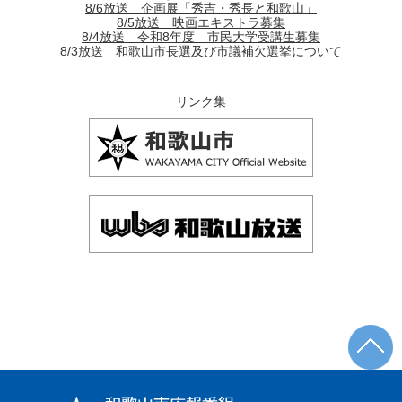
8/6放送 企画展「秀吉・秀長と和歌山」
8/5放送 映画エキストラ募集
8/4放送 令和8年度 市民大学受講生募集
8/3放送 和歌山市長選及び市議補欠選挙について
リンク集