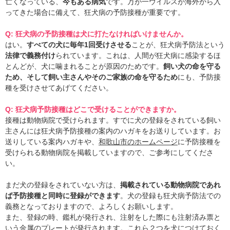
亡くなっている、
今もある病気
です。万が一ウイルスが海外から入
ってきた場合に備えて、狂犬病の予防接種が重要です。
Q: 狂犬病の予防接種は犬に打たなければいけませんか。
はい。
すべての犬に毎年1回受けさせる
ことが、狂犬病予防法という
法律で義務付け
られています。これは、人間が狂犬病に感染するほ
とんどが、犬に噛まれることが原因のためです。
飼い犬の命を守る
ため、そして飼い主さんやそのご家族の命を守るため
にも、予防接
種を受けさせてあげてください。
Q: 狂犬病予防接種はどこで受けることができますか。
接種は動物病院で受けられます。すでに犬の登録をされている飼い
主さんには狂犬病予防接種の案内のハガキをお送りしています。お
送りしている案内ハガキや、
和歌山市のホームページ
に予防接種を
受けられる動物病院を掲載していますので、ご参考にしてくださ
い。
まだ犬の登録をされていない方は、
掲載されている動物病院であれ
ば予防接種と同時に登録ができます
。犬の登録も狂犬病予防法での
義務となっておりますので、よろしくお願いします。
また、登録の時、鑑札が発行され、注射をした際にも注射済み票と
いう金属のプレートが発行されます。これら２つを犬につけておく