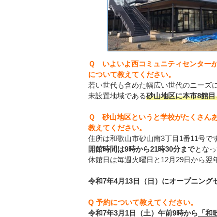
Ｑ いよいよ西コミュニティセンター
について教えてください。
若い世代も含めた幅広い世代のニーズ
未設置地域である
砂山地区に本市8館
Ｑ 砂山地区というと学校がたくさん
教えてください。
住所は和歌山市砂山南3丁目1番11号で
開館時間は9時から21時30分まで
となっ
休館日は毎週火曜日と12月29日から翌
令和7年4月13日（日）にオープニン
Q 予約について教えてください。
令和7年3月1日（土）午前9時から
「和