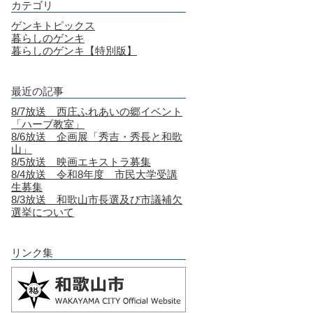
カテゴリ
ゲンキトピックス
暮らしのゲンキ
暮らしのゲンキ【特別版】
最近の記事
8/7放送 西庄ふれあいの郷イベント
「ハーブ教室」
8/6放送 企画展「秀吉・秀長と和歌
山」
8/5放送 映画エキストラ募集
8/4放送 令和8年度 市民大学受講
生募集
8/3放送 和歌山市長選及び市議補欠
選挙について
リンク集