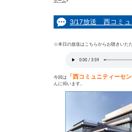
ホーム
>
3/17放送 西コ
☆本日の放送はこちらからお聴きいた
「西コミュニティーセン
今回は
んに伺います。