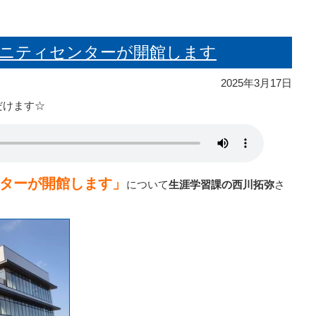
ミュニティセンターが開館します
2025年3月17日
だけます☆
ターが開館します」
について
生涯学習課の西川拓弥
さ