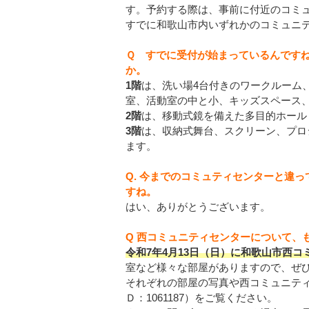
す。予約する際は、事前に付近のコミ
すでに和歌山市内いずれかのコミュニ
Ｑ すでに受付が始まっているんです
か。
1階
は、洗い場4台付きのワークルーム
室、活動室の中と小、キッズスペース
2階
は、移動式鏡を備えた多目的ホール
3階
は、収納式舞台、スクリーン、プロ
ます。
Q. 今までのコミュティセンターと違
すね。
はい、ありがとうございます。
Q 西コミュニティセンターについて、
令和7年4月13日（日）に和歌山市西
室など様々な部屋がありますので、ぜ
それぞれの部屋の写真や西コミュニテ
Ｄ：1061187）をご覧ください。