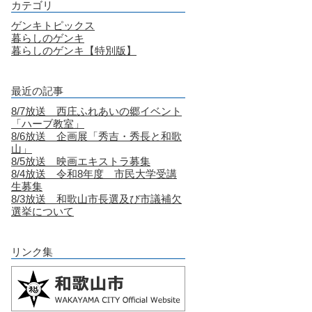
カテゴリ
ゲンキトピックス
暮らしのゲンキ
暮らしのゲンキ【特別版】
最近の記事
8/7放送 西庄ふれあいの郷イベント
「ハーブ教室」
8/6放送 企画展「秀吉・秀長と和歌
山」
8/5放送 映画エキストラ募集
8/4放送 令和8年度 市民大学受講
生募集
8/3放送 和歌山市長選及び市議補欠
選挙について
リンク集