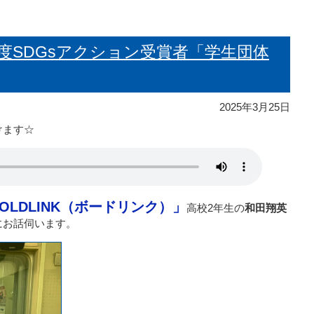
年度SDGsアクション受賞者「学生団体
2025年3月25日
けます☆
OLDLINK（ボードリンク）」
高校2年生の
和田翔英
にお話伺います。