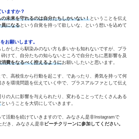
ていますか？
ちの未来を守れるのは自分たちしかいない！
ということを伝え
一員になる
という自覚を持って欲しいな、という想いを込めて
ジをお願いします。
もしかしたら馴染みのない方も多いかも知れないですが、プラ
く砕けて、自分たちの知らないところで自分たちに悪影響を及
量消費をなるべく控えるように
お願いしたいと思います。
とで、高校生から行動を起こす、であったり、勇気を持って何
切さを環境問題を伝えていく中で、プラスアルファとして伝え
周りの人に影響を与えられたり、変わることってたくさんある
す
ということを大切にしていきます。
活動を続けていきますので、みなさん是非Instagramで
ただき、みなさん是非
ビーチクリーンに参加してください。