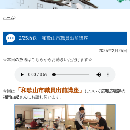
ホーム
>
2/25放送 和歌山市職員出前講座
2025年2月25日
☆本日の放送はこちらからお聴きいただけます☆
「和歌山市職員出前講座」
今回は
について
広報広聴課の
福田由紀
さんにお話し伺います。