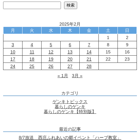
検
検索
2025年2月
月
火
水
木
金
土
日
1
2
3
4
5
6
7
8
9
10
11
12
13
14
15
16
17
18
19
20
21
22
23
24
25
26
27
28
« 1月
3月 »
カテゴリ
ゲンキトピックス
暮らしのゲンキ
暮らしのゲンキ【特別版】
最近の記事
8/7放送 西庄ふれあいの郷イベント「ハーブ教室」