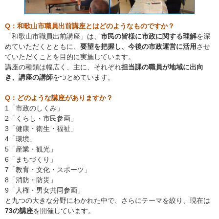
Q：和歌山市職員出前講座とはどのようなものですか？
「和歌山市職員出前講座」は、
市民の皆様に市政に関する理解
を深
めていただくとともに、
要望を把握し、今後の市政運営に活用
させ
ていただくことを目的に実施しています。
講座の種類は幅広く、主に、それぞれ
担当課の職員が地域に出向
き、講座の講師
をつとめています。
Q：どのような講座がありますか？
1「市政のしくみ」
2「くらし・市民参画」
3「健康・衛生・福祉」
4「環境」
5「産業・観光」
6「まちづくり」
7「教育・文化・スポーツ」
8「消防・防災」
9「人権・男女共同参画」
と九つの大きな分野にわかれた中で、さらにテーマを絞り、現在は
73の講座
を開催しています。