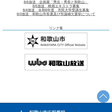
8/6放送 企画展「秀吉・秀長と和歌山」
8/5放送 映画エキストラ募集
8/4放送 令和8年度 市民大学受講生募集
8/3放送 和歌山市長選及び市議補欠選挙について
リンク集