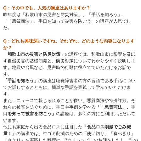
Q：その中でも、人気の講座はありますか？
昨年度は「和歌山市の災害と防災対策」、「手話を知ろう」、
「「悪質商法」、手口を知って被害を防ごう」の講座が人気でし
た。
Q：どれも興味深いですね。それぞれ、どのような内容になります
か？
「和歌山市の災害と防災対策」
の講座では、和歌山市に影響を及ぼ
す自然災害の基礎知識と、防災対策についてわかりやすく説明しま
す。地震や台風など、災害時の行動に役立てていただけるお話で
す。
「手話を知ろう」
の講座は聴覚障害者の方の言語である手話につい
てお話しするとともに、簡単な手話を実践して学んでいただけま
す。
また、ニュースで報じられることが多い、悪質商法や特殊詐欺。そ
れらの被害を防ぐために、手口や事例を学べる
「「悪質商法」、手
口を知って被害を防ごう」
の講座は、多くの方にご利用いただいて
います。
他にも家庭から出る食品ロスに注目した
「食品ロス削減でごみ減
量！」
の講座では、生ゴミ削減のための「使い切り」「食べきり」
「水きり」を実践した料理の「3きりレシピ」のお話をしたし、別の