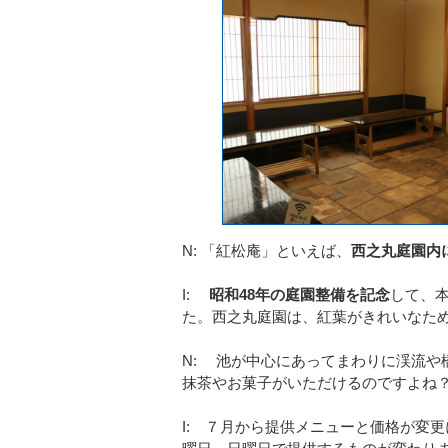
N: 「紅松庵」といえば、
西之丸庭園内
I:
昭和48年の庭園整備を記念
して、
た。西之丸庭園は、紅葉がきれいなた
N: 池が中心にあってまわりに渓流や
抹茶やお菓子がいただけるのですよね
I: ７月から提供メニューと価格が変