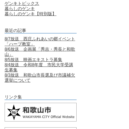
ゲンキトピックス
暮らしのゲンキ
暮らしのゲンキ【特別版】
最近の記事
8/7放送 西庄ふれあいの郷イベント
「ハーブ教室」
8/6放送 企画展「秀吉・秀長と和歌
山」
8/5放送 映画エキストラ募集
8/4放送 令和8年度 市民大学受講
生募集
8/3放送 和歌山市長選及び市議補欠
選挙について
リンク集