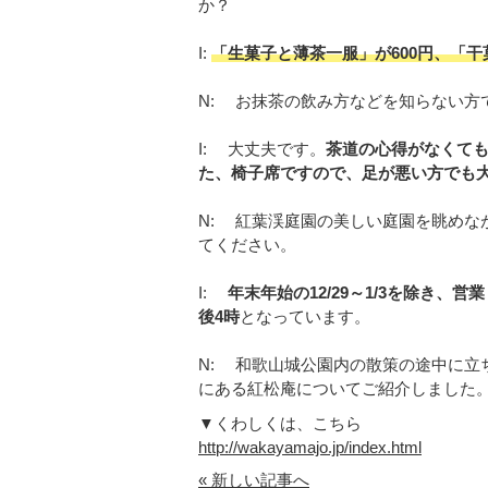
か？
I:
「生菓子と薄茶一服」が600円、「干
N: お抹茶の飲み方などを知らない方
I: 大丈夫です。
茶道の心得がなくて
た、椅子席ですので、足が悪い方でも
N: 紅葉渓庭園の美しい庭園を眺めな
てください。
I:
年末年始の12/29～1/3を除き、営業
後4時
となっています。
N: 和歌山城公園内の散策の途中に立
にある紅松庵についてご紹介しました
▼くわしくは、こちら
http://wakayamajo.jp/index.html
« 新しい記事へ