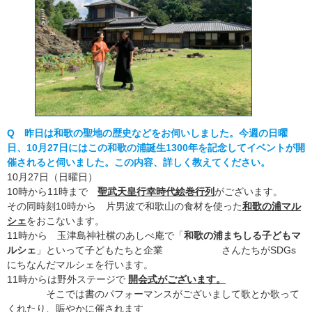
Q 昨日は和歌の聖地の歴史などをお伺いしました。今週の日曜
日、10月27日にはこの和歌の浦誕生1300年を記念してイベントが開
催されると伺いました。この内容、詳しく教えてください。
10月27日（日曜日）
10時から11時まで
聖武天皇行幸時代絵巻行列
がございます。
その同時刻10時から 片男波で和歌山の食材を使った
和歌の浦マル
シェ
をおこないます。
11時から 玉津島神社横のあしべ庵で「
和歌の浦まちしる子どもマ
ルシェ
」といって子どもたちと企業 さんたちがSDGs
にちなんだマルシェを行います。
11時からは野外ステージで
開会式がございます。
そこでは書のパフォーマンスがございまして歌とか歌って
くれたり、賑やかに催されます