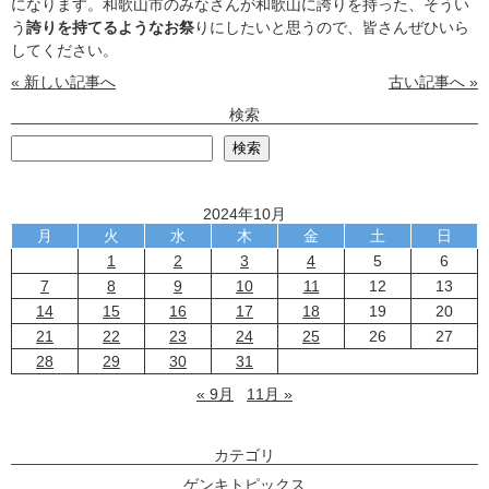
になります。和歌山市のみなさんが和歌山に誇りを持った、そうい
う
誇りを持てるようなお祭
りにしたいと思うので、皆さんぜひいら
してください。
« 新しい記事へ
古い記事へ »
検索
検
検索
2024年10月
月
火
水
木
金
土
日
1
2
3
4
5
6
7
8
9
10
11
12
13
14
15
16
17
18
19
20
21
22
23
24
25
26
27
28
29
30
31
« 9月
11月 »
カテゴリ
ゲンキトピックス