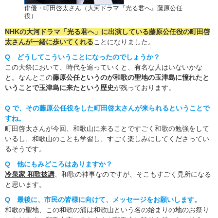
俳優・町田啓太さん（大河ドラマ『光る君へ』藤原公任
役）
NHKの大河ドラマ「光る君へ」に出演している藤原公任役の町田啓
太さんが一緒に歩いてくれる
ことになりました。
Q どうしてこういうことになったのでしょうか？
この大祭において、時代を追っていくと、有名な人はいないかな
と。なんとこの
藤原公任というのが和歌の聖地の玉津島に憧れたと
いうことで玉津島に来たという歴史
が残っております。
Q で、その藤原公任役をした町田啓太さんが来られるということで
すね。
町田啓太さんが今回、和歌山に来ることですごく和歌の勉強をして
いるし、和歌山のことも学習し、すごく楽しみにしてくださってい
るそうです。
Q 他にもみどころはありますか？
冷泉家 和歌披講
、和歌の神事なのですが、そこもすごく見所になる
と思います。
Q 最後に、市民の皆様に向けて、メッセージをお願いします。
和歌の聖地、この和歌の浦は和歌山という名の始まりの地のお祭り