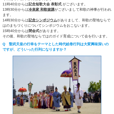
11時40分からは
記念短歌大会 表彰式
がございます。
13時30分からは
冷泉家 和歌披講
がございまして和歌の神事が行われ
ます。
14時30分からは
記念シンポジウム
がありまして、和歌の聖地ならで
はのまちづくりについてシンポジウムをおこないます。
15時40分からは
閉会式
があります。
その後、和歌の聖地ならではのガイド育成について会を行います。
Q 聖武天皇の行幸をテーマとした時代絵巻行列は大変興味深いの
ですが、どういった行列になりますか？