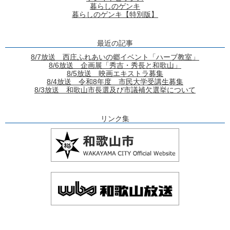
暮らしのゲンキ
暮らしのゲンキ【特別版】
最近の記事
8/7放送 西庄ふれあいの郷イベント「ハーブ教室」
8/6放送 企画展「秀吉・秀長と和歌山」
8/5放送 映画エキストラ募集
8/4放送 令和8年度 市民大学受講生募集
8/3放送 和歌山市長選及び市議補欠選挙について
リンク集