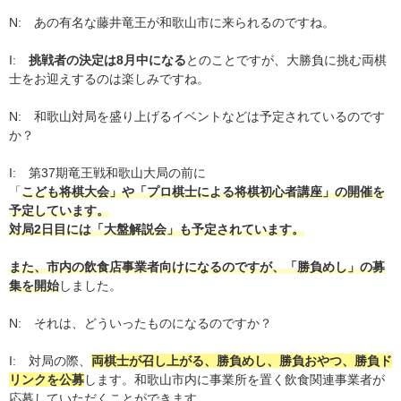
N: あの有名な藤井竜王が和歌山市に来られるのですね。
I:
挑戦者の決定は8月中になる
とのことですが、大勝負に挑む両棋
士をお迎えするのは楽しみですね。
N: 和歌山対局を盛り上げるイベントなどは予定されているのです
か？
I: 第37期竜王戦和歌山大局の前に
「
こども将棋大会」や「プロ棋士による将棋初心者講座」の開催を
予定しています。
対局2日目には「大盤解説会」も予定されています。
また、市内の飲食店事業者向けになるのですが、「勝負めし」の募
集を開始
しました。
N: それは、どういったものになるのですか？
I: 対局の際、
両棋士が召し上がる、勝負めし、勝負おやつ、勝負ド
リンクを公募
します。和歌山市内に事業所を置く飲食関連事業者が
応募していただくことができます。