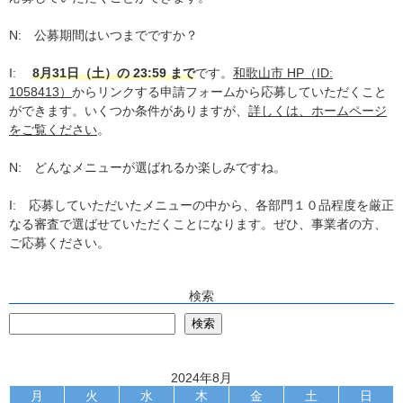
N: 公募期間はいつまでですか？
I:
8月31日（土）の 23:59 まで
です。
和歌山市 HP（ID:
1058413）
からリンクする申請フォームから応募していただくこと
ができます。いくつか条件がありますが、
詳しくは、ホームページ
をご覧ください
。
N: どんなメニューが選ばれるか楽しみですね。
I: 応募していただいたメニューの中から、各部門１０品程度を厳正
なる審査で選ばせていただくことになります。ぜひ、事業者の方、
ご応募ください。
検索
検
検索
2024年8月
月
火
水
木
金
土
日