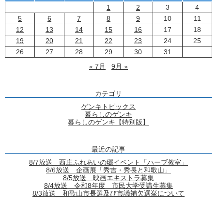
1
2
3
4
5
6
7
8
9
10
11
12
13
14
15
16
17
18
19
20
21
22
23
24
25
26
27
28
29
30
31
« 7月
9月 »
カテゴリ
ゲンキトピックス
暮らしのゲンキ
暮らしのゲンキ【特別版】
最近の記事
8/7放送 西庄ふれあいの郷イベント「ハーブ教室」
8/6放送 企画展「秀吉・秀長と和歌山」
8/5放送 映画エキストラ募集
8/4放送 令和8年度 市民大学受講生募集
8/3放送 和歌山市長選及び市議補欠選挙について