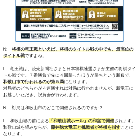
N:
将棋の竜王戦といえば、将棋のタイトル戦の中でも、最高位の
タイトル戦
ですよね。
I: 竜王戦は、読売新聞社さまと日本将棋連盟さまが主催の将棋タイ
トル戦です。７番勝負で先に４回勝ったほうが勝ちという勝負で、
和歌山市で行われるのが第５局
になります。
対局者のどちらかが４連勝すれば対局は行われませんが、新竜王に
お越しいただき、祝賀会が行われます。
N: 対局は和歌山市のどこで開催されるのですか？
I: 和歌山城の前にある
「和歌山城ホール」の和室で開催
されます。
和歌山城を望みならが、
藤井聡太竜王と挑戦者が将棋を指す
ことに
なります。