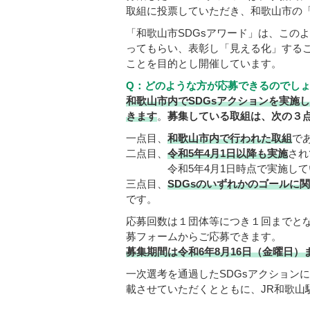
取組に投票していただき、和歌山市の「
「和歌山市SDGsアワード」は、この
ってもらい、表彰し「見える化」するこ
ことを目的とし開催しています。
Q：どのような方が応募できるのでし
和歌山市内でSDGsアクションを実施
きます
。
募集している取組は、次の３
一点目、
和歌山市内で行われた取組
で
二点目、
令和5年4月1日以降も実施
さ
令和5年4月1日時点で実施してい
三点目、
SDGsのいずれかのゴールに
です。
応募回数は１団体等につき１回までと
募フォームからご応募できます。
募集期間は令和6年8月16日（金曜日）
一次選考を通過したSDGsアクション
載させていただくとともに、JR和歌山