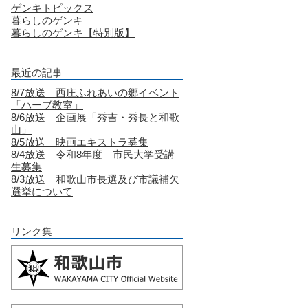
ゲンキトピックス
暮らしのゲンキ
暮らしのゲンキ【特別版】
最近の記事
8/7放送 西庄ふれあいの郷イベント
「ハーブ教室」
8/6放送 企画展「秀吉・秀長と和歌
山」
8/5放送 映画エキストラ募集
8/4放送 令和8年度 市民大学受講
生募集
8/3放送 和歌山市長選及び市議補欠
選挙について
リンク集