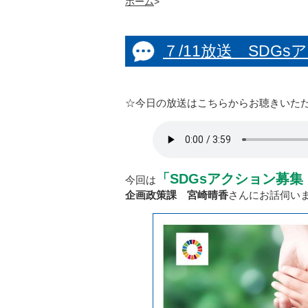
ホーム
>
７/11放送 SDG
☆今日の放送はこちらからお聴きいた
「SDGsアクション募集
今回は
企画政策課 宮崎晴香
さんにお話伺い