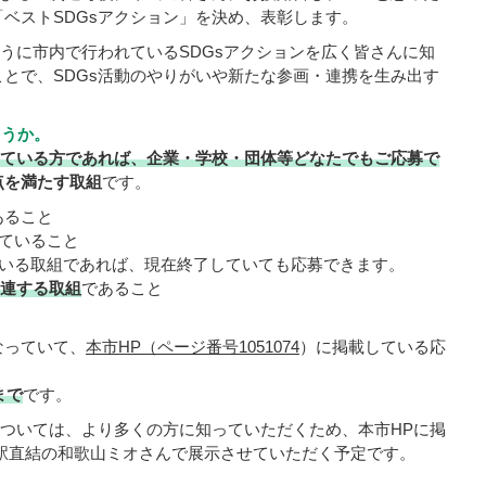
ベストSDGsアクション」を決め、表彰します。
ように市内で行われているSDGsアクションを広く皆さんに知
とで、SDGs活動のやりがいや新たな参画・連携を生み出す
ょうか。
している方であれば、企業・学校・団体等どなたでもご応募で
点を満たす取組
です。
あること
れていること
る取組であれば、現在終了していても応募できます。
関連する取組
であること
なっていて、
本市HP（ページ番号1051074
）に掲載している応
まで
です。
については、より多くの方に知っていただくため、本市HPに掲
駅直結の和歌山ミオさんで展示させていただく予定です。