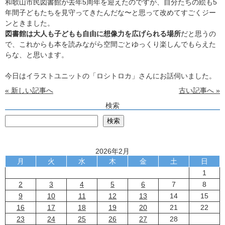
和歌山市民図書館が去年5周年を迎えたのですが、自分たちの絵も5
年間子どもたちを見守ってきたんだな〜と思って改めてすごくジー
ンときました。
図書館は大人も子どもも自由に想像力を広げられる場所
だと思うの
で、これからも本を読みながら空間ごとゆっくり楽しんでもらえた
らな、と思います。
今日はイラストユニットの「ロシトロカ」さんにお話伺いました。
« 新しい記事へ
古い記事へ »
検索
検
検索
2026年2月
月
火
水
木
金
土
日
1
2
3
4
5
6
7
8
9
10
11
12
13
14
15
16
17
18
19
20
21
22
23
24
25
26
27
28