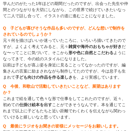
学んだのがたった1年ほどの期間だったのですが、出会った先生や仲
間とのつながりを大切にしながら、この世界で続けていきたいなっ
て二人で話し合って、イラストの道に進むことになりました。
Q 子どもが喜びそうな作品も多いのですが、どんな想いで制作を
されているのでしょうか？
元々何を描けばいいか迷っていたころに、いろいろ描いてきたので
すが、よくよく考えてみると、元々
雑貨や海外のおもちゃが好き
だ
な〜ってことに気づいて、そこから
形や色に自然とこだわる
ように
なってきて、今の絵のスタイルになりました。
以前は子どもが喜ぶ姿を身近に見ることってなかったのですが、編
集さんの言葉に励まされながら制作してたのですが、今は息子も生
まれて
子ども向けの作品を作る楽しさ
を、より実感しています。
Q 今後、和歌山で活動していきたいことなど、展望はあります
か？
これまで絵を通して色々な形で仕事をしてこれたのですが、近々、
初めての
仕掛け絵本を出す
ことができそうなんです。本を通じてこ
れまで以上に子どもたちと近い距離でわくわくを伝えながら関わっ
ていけると嬉しいなと思っています。
Q 最後にラジオをお聞きの皆様にメッセージをお願いします。