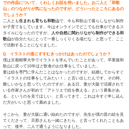
での作品について、くわしくお話を伺いました。お二人と「和歌
山」のつながりが気になったのですが、どういったところにあるの
でしょうか？
二人とも
生まれも育ちも和歌山
で、今も和歌山で暮らしながら制作
や子育てをしています。今はオンラインでどこでも仕事ができるス
タイルになったのですが、
人や自然に関わりながら制作ができる和
歌山
が自分たちにとって一番しっくりくる場だな、と思って、ここ
で活動することになりました。
Q イラストの道にすすむきっかけはあったのでしょうか？
僕は京都精華大学でイラストを学んでいたことがあって、卒業後和
歌山に戻って10年ほど飲食のお仕事をしていました。
妻は絵を専門に学んだことはなかったのですが、結婚してからすぐ
「イラストの仕事をしてみたい！」と言い出したんです。その時、
難しいかなと思っていたのですが、ある日、妻が大阪で活躍されて
いる作家さんが初めて「アトリエで絵を教える」という募集があ
る、というのを見てほしい、と言ってきて、これは今すぐ申し込ん
だ方がいいと思って薦めました。
そこから、妻が大阪に通い始めたのですが、先生が僕の昔の絵を見
てくださって、旦那さんも一緒にきたら、と言ってくれたこともあ
って、後半、二人で通うようになりました。