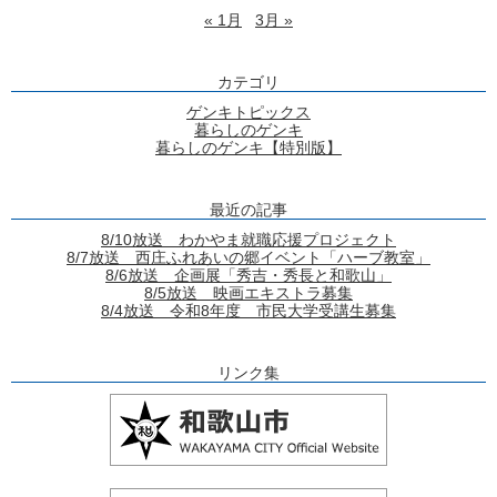
« 1月
3月 »
カテゴリ
ゲンキトピックス
暮らしのゲンキ
暮らしのゲンキ【特別版】
最近の記事
8/10放送 わかやま就職応援プロジェクト
8/7放送 西庄ふれあいの郷イベント「ハーブ教室」
8/6放送 企画展「秀吉・秀長と和歌山」
8/5放送 映画エキストラ募集
8/4放送 令和8年度 市民大学受講生募集
リンク集