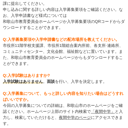
課に提出してください。
申し込みに関する詳しい内容は入学募集要項をご確認ください。な
お、入学申請書など様式については
和歌山市教育委員会ホームページか入学募集要項のQRコードからダ
ウンロードすることができます。
Q:入学募集要項や入学申請書などの配布場所を教えてください。
市役所11階学校支援課、市役所1階総合案内所前、各支所·連絡所、
コミュニティセンター、文化会館、福祉館などに置いています。ま
た、和歌山市教育委員会のホームページからもダウンロードするこ
とができます。
Q:入学試験はありますか?
入学試験はありません
。
面談
を行い、入学を決定します。
Q:入学募集について、もっと詳しい内容を知りたい場合はどうすれ
ばいいですか。
今回の入学募集についての詳細は、和歌山市のホームページをご確
認ください。ホームページ上部のサイト内検索で
「夜間中学」
と入
力し、検索していただけると、
夜間中学のベージ
にアクセスできま
す。