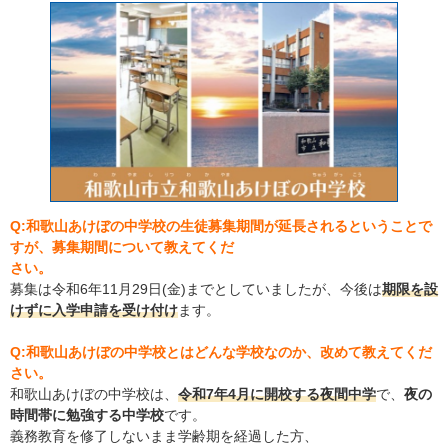
Q:和歌山あけぼの中学校の生徒募集期間が延長されるということで
すが、募集期間について教えてくだ
さい。
募集は令和6年11月29日(金)までとしていましたが、今後は
期限を設
けずに入学申請を受け付け
ます。
Q:和歌山あけぼの中学校とはどんな学校なのか、改めて教えてくだ
さい。
和歌山あけぼの中学校は、
令和7年4月に開校する夜間中学
で、
夜の
時間帯に勉強する中学校
です。
義務教育を修了しないまま学齢期を経過した方、