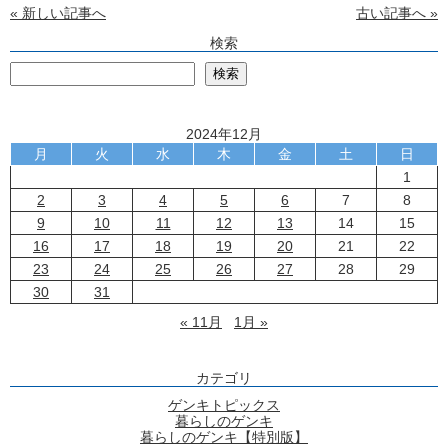
« 新しい記事へ
古い記事へ »
検索
検
検索
2024年12月
月
火
水
木
金
土
日
1
2
3
4
5
6
7
8
9
10
11
12
13
14
15
16
17
18
19
20
21
22
23
24
25
26
27
28
29
30
31
« 11月
1月 »
カテゴリ
ゲンキトピックス
暮らしのゲンキ
暮らしのゲンキ【特別版】