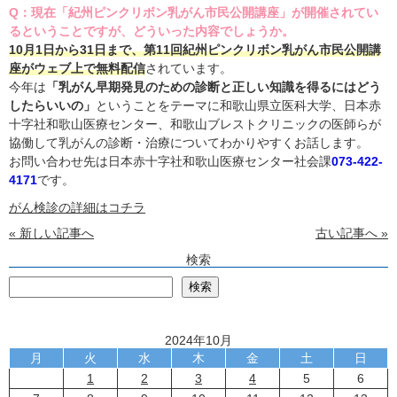
Q：現在「紀州ピンクリボン乳がん市民公開講座」が開催されてい
るということですが、どういった内容でしょうか。
10月1日から31日まで、第11回紀州ピンクリボン乳がん市民公開講
座がウェブ上で無料配信
されています。
今年は
「乳がん早期発見のための診断と正しい知識を得るにはどう
したらいいの」
ということをテーマに和歌山県立医科大学、日本赤
十字社和歌山医療センター、和歌山ブレストクリニックの医師らが
協働して乳がんの診断・治療についてわかりやすくお話します。
お問い合わせ先は日本赤十字社和歌山医療センター社会課
073-422-
4171
です。
がん検診の詳細はコチラ
« 新しい記事へ
古い記事へ »
検索
検
検索
2024年10月
月
火
水
木
金
土
日
1
2
3
4
5
6