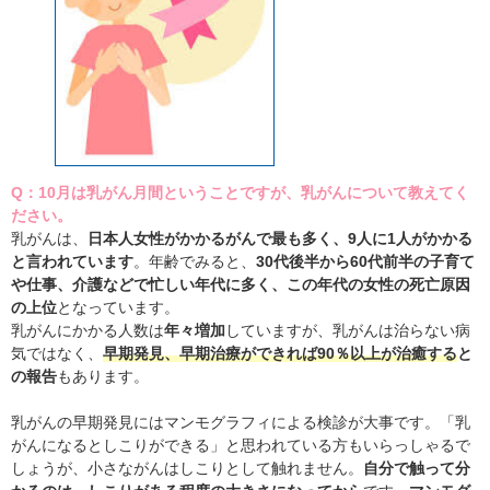
Q：10月は乳がん月間ということですが、乳がんについて教えてく
ださい。
乳がんは、
日本人女性がかかるがんで最も多く、9人に1人がかかる
と言われています
。年齢でみると、
30代後半から60代前半の子育て
や仕事、介護などで忙しい年代に多く、この年代の女性の死亡原因
の上位
となっています。
乳がんにかかる人数は
年々増加
していますが、乳がんは治らない病
気ではなく、
早期発見、早期治療ができれば90％以上が治癒する
と
の報告
もあります。
乳がんの早期発見にはマンモグラフィによる検診が大事です。「乳
がんになるとしこりができる」と思われている方もいらっしゃるで
しょうが、小さながんはしこりとして触れません。
自分で触って分