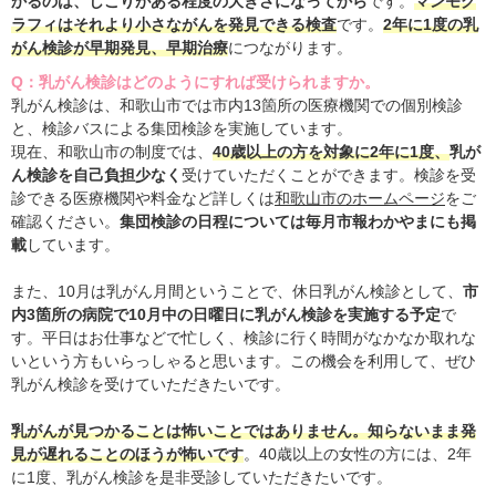
かるのは、しこりがある程度の大きさになってから
です。
マンモグ
ラフィはそれより小さながんを発見できる検査
です。
2年に1度の乳
がん検診が早期発見、早期治療
につながります。
Q：乳がん検診はどのようにすれば受けられますか。
乳がん検診は、和歌山市では市内13箇所の医療機関での個別検診
と、検診バスによる集団検診を実施しています。
現在、和歌山市の制度では、
40歳以上の方を対象に2年に1度、
乳が
ん検診を自己負担少なく
受けていただくことができます。検診を受
診できる医療機関や料金など詳しくは
和歌山市のホームページ
をご
確認ください。
集団検診の日程については毎月市報わかやまにも掲
載
しています。
また、10月は乳がん月間ということで、休日乳がん検診として、
市
内3箇所の病院で10月中の日曜日に乳がん検診を実施する予定
で
す。平日はお仕事などで忙しく、検診に行く時間がなかなか取れな
いという方もいらっしゃると思います。この機会を利用して、ぜひ
乳がん検診を受けていただきたいです。
乳がんが見つかることは怖いことではありません。知らないまま発
見が遅れることのほうが怖いです
。40歳以上の女性の方には、2年
に1度、乳がん検診を是非受診していただきたいです。