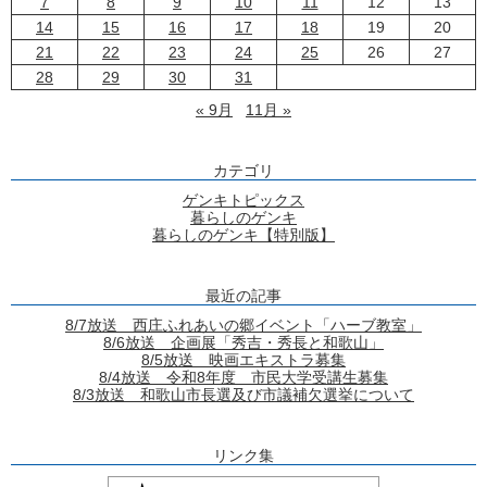
7
8
9
10
11
12
13
14
15
16
17
18
19
20
21
22
23
24
25
26
27
28
29
30
31
« 9月
11月 »
カテゴリ
ゲンキトピックス
暮らしのゲンキ
暮らしのゲンキ【特別版】
最近の記事
8/7放送 西庄ふれあいの郷イベント「ハーブ教室」
8/6放送 企画展「秀吉・秀長と和歌山」
8/5放送 映画エキストラ募集
8/4放送 令和8年度 市民大学受講生募集
8/3放送 和歌山市長選及び市議補欠選挙について
リンク集