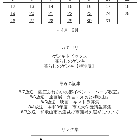
12
13
14
15
16
17
18
19
20
21
22
23
24
25
26
27
28
29
30
31
« 4月
6月 »
カテゴリ
ゲンキトピックス
暮らしのゲンキ
暮らしのゲンキ【特別版】
最近の記事
8/7放送 西庄ふれあいの郷イベント「ハーブ教室」
8/6放送 企画展「秀吉・秀長と和歌山」
8/5放送 映画エキストラ募集
8/4放送 令和8年度 市民大学受講生募集
8/3放送 和歌山市長選及び市議補欠選挙について
リンク集